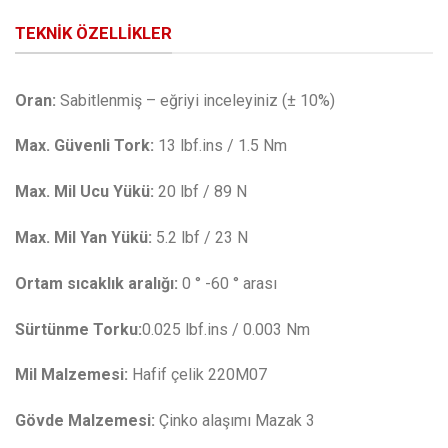
TEKNIK ÖZELLIKLER
Oran:
Sabitlenmiş – eğriyi inceleyiniz (± 10%)
Max. Güvenli Tork:
13 lbf.ins / 1.5 Nm
Max. Mil Ucu Yükü:
20 lbf / 89 N
Max. Mil Yan Yükü:
5.2 lbf / 23 N
Ortam sıcaklık aralığı:
0 ° -60 ° arası
Sürtünme Torku:
0.025 lbf.ins / 0.003 Nm
Mil Malzemesi:
Hafif çelik 220M07
Gövde Malzemesi:
Çinko alaşımı Mazak 3