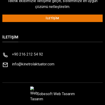
Teknik ekibimizle iletişime geçin, sisteminize en uygun
çözümü netleştirelim.
İLETIŞIM
İLETIŞIM
+90 216 212 54 92
info@kinetrolaktuator.com
Sobesoft
Web Tasarım