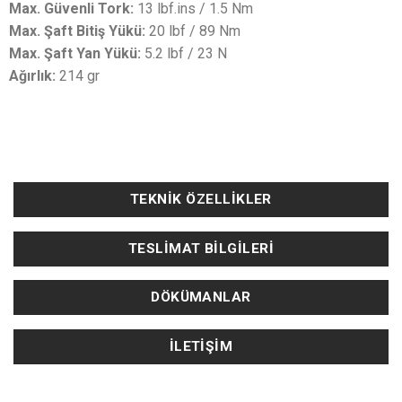
Max. Güvenli
Tork:
13 lbf.ins / 1.5 Nm
Max. Şaft Bitiş Yükü:
20 lbf / 89 Nm
Max. Şaft Yan Yükü:
5.2 lbf / 23 N
Ağırlık:
214 gr
TEKNIK ÖZELLIKLER
TESLIMAT BILGILERI
DÖKÜMANLAR
İLETIŞIM