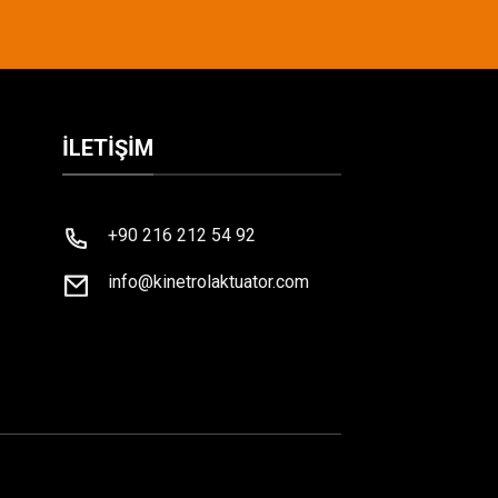
İLETIŞIM
+90 216 212 54 92
info@kinetrolaktuator.com