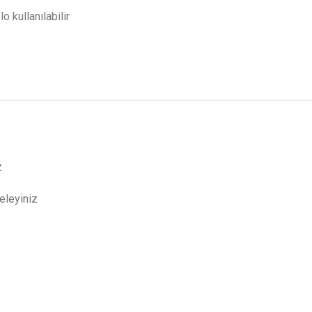
o kullanılabilir
z
eleyiniz