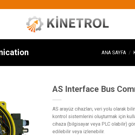
nication
ANA SAYFA
/
AS Interface Bus Com
AS arayüz cihazları, veri yolu olarak bili
kontrol sistemlerini oluşturmak için kullan
cihaza (bilgisayar veya PLC olabilir) gönd
edilebilir veya izlenebilir.