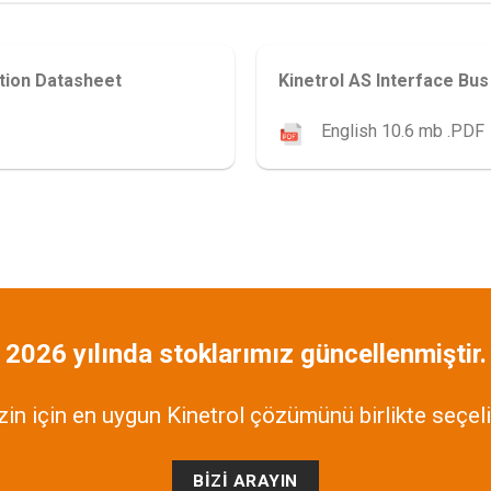
tion Datasheet
Kinetrol AS Interface B
English 10.6 mb .PDF
2026 yılında stoklarımız güncellenmiştir.
zin için en uygun Kinetrol çözümünü birlikte seçel
BIZI ARAYIN