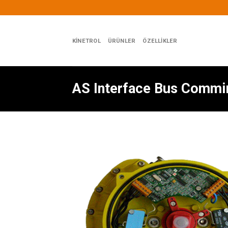
İçeriğe
atla
KINETROL
ÜRÜNLER
ÖZELLIKLER
AS Interface Bus Commi