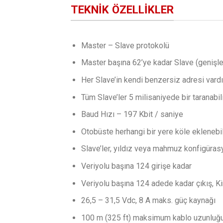
TEKNIK ÖZELLIKLER
Master – Slave protokolü
Master başına 62’ye kadar Slave (genişle
Her Slave’in kendi benzersiz adresi vardır 
Tüm Slave’ler 5 milisaniyede bir taranabil
Baud Hızı – 197 Kbit / saniye
Otobüste herhangi bir yere köle eklenebil
Slave’ler, yıldız veya mahmuz konfigürasyo
Veriyolu başına 124 girişe kadar
Veriyolu başına 124 adede kadar çıkış, Kin
26,5 – 31,5 Vdc, 8 A maks. güç kaynağı
100 m (325 ft) maksimum kablo uzunluğu (