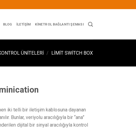
BLOG
İLETIŞIM
KINETROL BAĞLANTI ŞEMASI
KONTROL ÜNITELERI
/
LIMIT SWITCH BOX
minication
nen iki telli bir iletişim kablosuna dayanan
ılır. Bunlar, veriyolu aracılığıyla bir “ana”
erilen dijital bir sinyal aracılığıyla kontrol