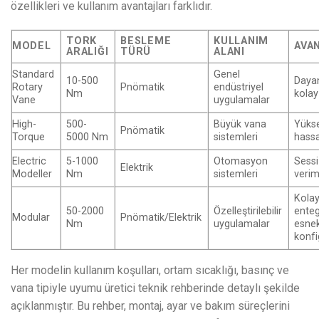
özellikleri ve kullanım avantajları farklıdır.
TORK
BESLEME
KULLANIM
MODEL
AVA
ARALIĞI
TÜRÜ
ALANI
Standard
Genel
10-500
Dayan
Rotary
Pnömatik
endüstriyel
Nm
kola
Vane
uygulamalar
High-
500-
Büyük vana
Yüks
Pnömatik
Torque
5000 Nm
sistemleri
hassa
Electric
5-1000
Otomasyon
Sessi
Elektrik
Modeller
Nm
sistemleri
verim
Kola
50-2000
Özelleştirilebilir
ente
Modular
Pnömatik/Elektrik
Nm
uygulamalar
esne
konf
Her modelin kullanım koşulları, ortam sıcaklığı, basınç ve
vana tipiyle uyumu üretici teknik rehberinde detaylı şekilde
açıklanmıştır. Bu rehber, montaj, ayar ve bakım süreçlerini