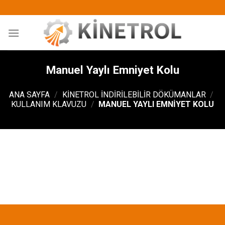
İçeriğe
atla
Manuel Yaylı Emniyet Kolu
ANA SAYFA
/
KINETROL İNDIRILEBILIR DÖKÜMANLAR
/
KULLANIM KLAVUZU
/
MANUEL YAYLI EMNIYET KOLU